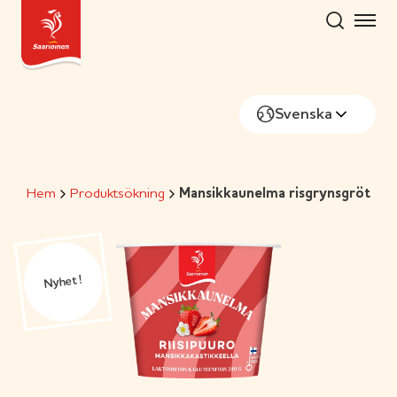
Skip
to
content
Svenska
Hem
Produktsökning
Mansikkaunelma risgrynsgröt
Nyhet!