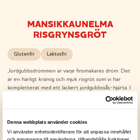
MANSIKKAUNELMA
RISGRYNSGRÖT
Glutenfri
Laktosfri
Jordgubbsdrömmen är varje finsmakares dröm. Det
är en härligt krämig och mjuk risgröt som vi har
kompletterat med ett läckert jordgubbssås-hjärta. I
den sammetslena jordgubbssåsen smakar det
jordgubbar och sommar. Njut av Jordgubbsdrömmen
när du längtar efter en stund av njutning. Många
goda saker börjar med en dröm – njut av din egen
Denna webbplats använder cookies
smakstund.
Vi använder enhetsidentifierare för att anpassa innehållet
och annonserna till användarna, tillhandahålla funktioner