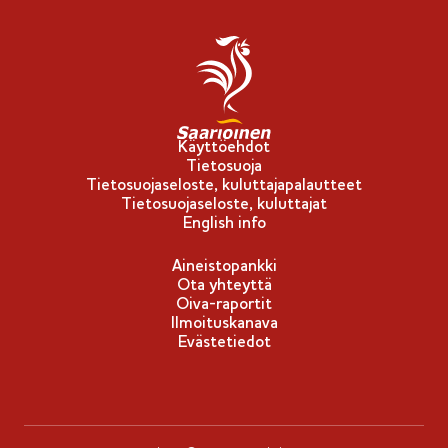
S
m
u
e
o
r
m
k
e
k
s
i
Käyttöehdot
Tietosuoja
t
Tietosuojaseloste, kuluttajapalautteet
a
Tietosuojaseloste, kuluttajat
-
English info
m
Aineistopankki
e
Ota yhteyttä
r
Oiva-raportit
Ilmoituskanava
k
Evästetiedot
k
i