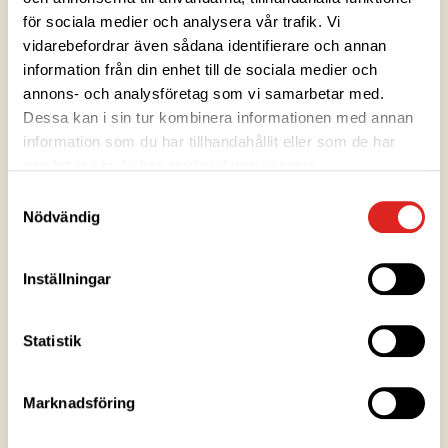
för sociala medier och analysera vår trafik. Vi
vidarebefordrar även sådana identifierare och annan
information från din enhet till de sociala medier och
annons- och analysföretag som vi samarbetar med.
Ingredienser
Dessa kan i sin tur kombinera informationen med annan
information som du har tillhandahållit eller som de har
samlat in när du har använt deras tjänster.
Näringsvärden
Samtyckesval
Nödvändig
Uppvärmningsanvisningar
Inställningar
Förvaringsanvisningar
Statistik
Tillverkningsort
Marknadsföring