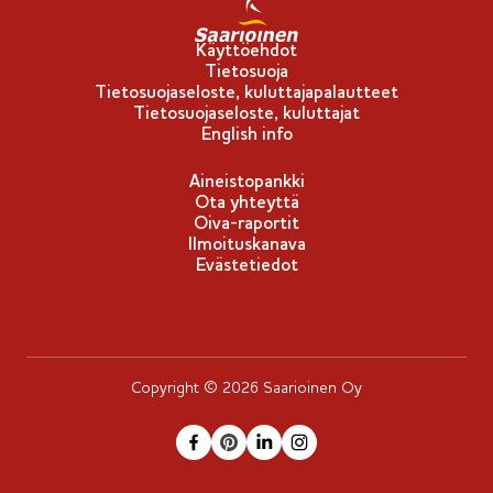
u
-
Käyttöehdot
Tietosuoja
m
Tietosuojaseloste, kuluttajapalautteet
e
Tietosuojaseloste, kuluttajat
r
English info
k
Aineistopankki
k
Ota yhteyttä
i
Oiva-raportit
Ilmoituskanava
Evästetiedot
Copyright © 2026 Saarioinen Oy