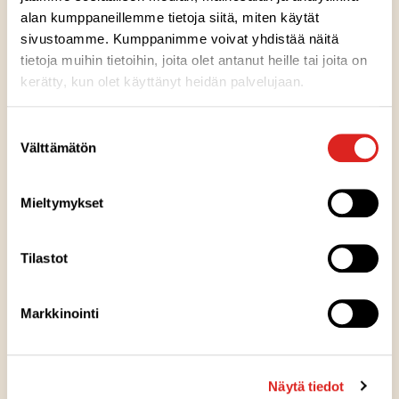
Ainesosat
alan kumppaneillemme tietoja siitä, miten käytät
sivustoamme. Kumppanimme voivat yhdistää näitä
tietoja muihin tietoihin, joita olet antanut heille tai joita on
Ravintosisältö
kerätty, kun olet käyttänyt heidän palvelujaan.
Suostumuksen
Kuumennusohje
Välttämätön
valinta
Säilytysohje
Mieltymykset
Valmistuspaikka
Tilastot
Markkinointi
Pakkausinfo
Näytä tiedot