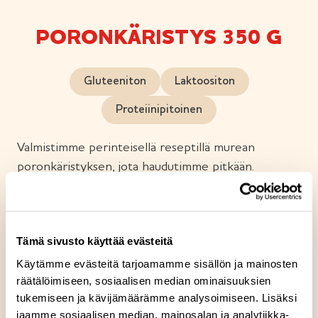
PORONKÄRISTYS 350 G
Gluteeniton
Laktoositon
Proteiinipitoinen
Valmistimme perinteisellä reseptillä murean
poronkäristyksen, jota haudutimme pitkään.
Poronkäristyksen tarjoamme tietenkin kuohkean
perunamuusin kanssa. Viimeistele annos mukana
olevalla puolukkahillolla.
Tämä sivusto käyttää evästeitä
Käytämme evästeitä tarjoamamme sisällön ja mainosten
räätälöimiseen, sosiaalisen median ominaisuuksien
tukemiseen ja kävijämäärämme analysoimiseen. Lisäksi
jaamme sosiaalisen median, mainosalan ja analytiikka-