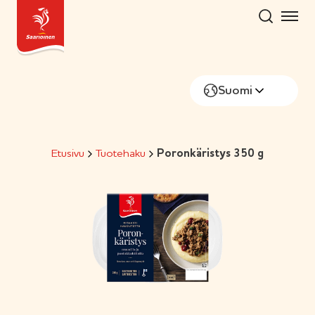
Hyppää
sisältöön
Suomi
Etusivu
Tuotehaku
Poronkäristys 350 g