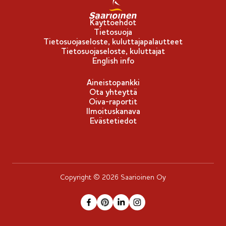
u
-
Käyttöehdot
Tietosuoja
m
Tietosuojaseloste, kuluttajapalautteet
e
Tietosuojaseloste, kuluttajat
r
English info
k
Aineistopankki
k
Ota yhteyttä
i
Oiva-raportit
Ilmoituskanava
Evästetiedot
Copyright © 2026 Saarioinen Oy