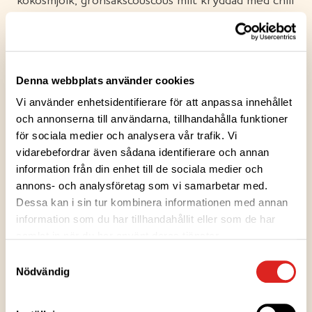
kokosmjölk, grönsakscouscous milt kryddad med chili
och mangochutney. Smakrik och enkel PROTSKU i
form av en smakrik rätt. Finskt kycklingkött.
Laktosfri.
Denna webbplats använder cookies
Vi använder enhetsidentifierare för att anpassa innehållet
och annonserna till användarna, tillhandahålla funktioner
för sociala medier och analysera vår trafik. Vi
vidarebefordrar även sådana identifierare och annan
Ingredienser
information från din enhet till de sociala medier och
annons- och analysföretag som vi samarbetar med.
Dessa kan i sin tur kombinera informationen med annan
Näringsvärden
information som du har tillhandahållit eller som de har
samlat in när du har använt deras tjänster.
Uppvärmningsanvisningar
Samtyckesval
Nödvändig
Förvaringsanvisningar