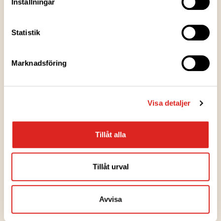
Inställningar
Tillverkningsort
Statistik
Förpackningsinformation
Marknadsföring
Artiklar
Visa detaljer
TIEDOTE
Tillåt alla
Saarioinen tuo ensimmäisenä
markkinoille proteiinipitoisen
tuotesarjan valmisruokahyllyyn
Tillåt urval
21.1.2026
Avvisa