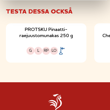
TESTA DESSA OCKSÅ
PROTSKU Pinaatti-
raejuustomunakas 250 g
Che
Gluteeniton
Laktoositon
Runsasproteiininen
Sopii lakto-ovo ruokavalioon
G
L
RP
LO
A
v
a
i
n
l
i
p
p