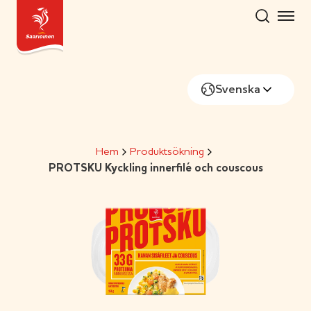
Skip
to
content
Svenska
Hem
Produktsökning
PROTSKU Kyckling innerfilé och couscous