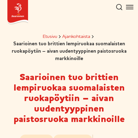
Hyppää
sisältöön
Etusivu
Ajankohtaista
Saarioinen tuo brittien lempiruokaa suomalaisten
ruokapöytiin – aivan uudentyyppinen paistosruoka
markkinoille
Saarioinen tuo brittien
lempiruokaa suomalaisten
ruokapöytiin – aivan
uudentyyppinen
paistosruoka markkinoille