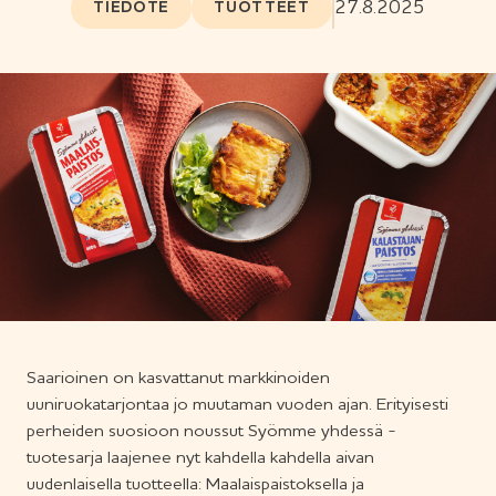
27.8.2025
TIEDOTE
TUOTTEET
Saarioinen on kasvattanut markkinoiden
uuniruokatarjontaa jo muutaman vuoden ajan. Erityisesti
perheiden suosioon noussut Syömme yhdessä -
tuotesarja laajenee nyt kahdella kahdella aivan
uudenlaisella tuotteella: Maalaispaistoksella ja