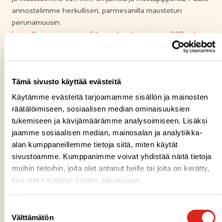
annostelimme herkullisen, parmesanilla maustetun
perunamuusin.
https://www.saarioinen.fi/tuote/maalaispaistos-600-g/
Kalastajanpaistokseen
valmistimme herkullisen
kalakastikkeen lohesta, kermasta, fenkolista ja sipulista ja
Tämä sivusto käyttää evästeitä
maustoimme sen mm. sitruunalla, tillillä ja valkopippurilla.
Käytämme evästeitä tarjoamamme sisällön ja mainosten
Päälle annostelimme täyteläisen, parmesanilla maustetun
räätälöimiseen, sosiaalisen median ominaisuuksien
perunamuusin.
tukemiseen ja kävijämäärämme analysoimiseen. Lisäksi
https://www.saarioinen.fi/tuote/kalastajanpaistos-600-g/
jaamme sosiaalisen median, mainosalan ja analytiikka-
alan kumppaneillemme tietoja siitä, miten käytät
sivustoamme. Kumppanimme voivat yhdistää näitä tietoja
Lisätietoja:
Noora Kaijanen, markkinointipäällikkö,
muihin tietoihin, joita olet antanut heille tai joita on kerätty,
Saarioinen Oy, puh. 050 306 0037/
kun olet käyttänyt heidän palvelujaan.
noora.kaijanen@saarionen.fi
Suostumuksen
Välttämätön
valinta