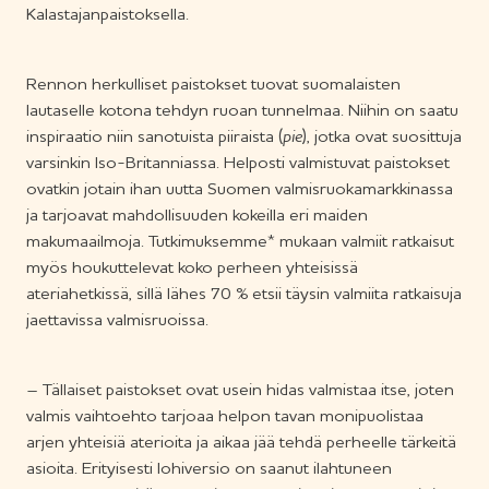
Kalastajanpaistoksella.
Rennon herkulliset paistokset tuovat suomalaisten
lautaselle kotona tehdyn ruoan tunnelmaa. Niihin on saatu
inspiraatio niin sanotuista piiraista (
pie
), jotka ovat suosittuja
varsinkin Iso-Britanniassa. Helposti valmistuvat paistokset
ovatkin jotain ihan uutta Suomen valmisruokamarkkinassa
ja tarjoavat mahdollisuuden kokeilla eri maiden
makumaailmoja. Tutkimuksemme* mukaan valmiit ratkaisut
myös houkuttelevat koko perheen yhteisissä
ateriahetkissä, sillä lähes 70 % etsii täysin valmiita ratkaisuja
jaettavissa valmisruoissa.
– Tällaiset paistokset ovat usein hidas valmistaa itse, joten
valmis vaihtoehto tarjoaa helpon tavan monipuolistaa
arjen yhteisiä aterioita ja aikaa jää tehdä perheelle tärkeitä
asioita. Erityisesti lohiversio on saanut ilahtuneen