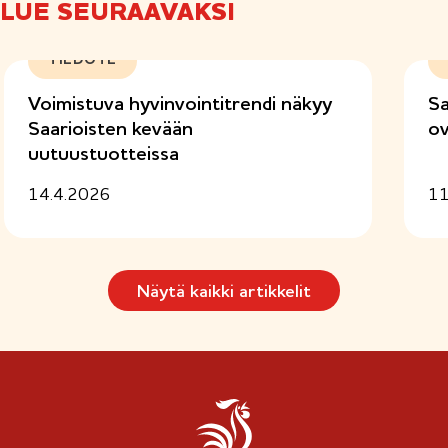
k
LUE SEURAAVAKSI
o
l
l
TIEDOTE
i
n
Voimistuva hyvinvointitrendi näkyy
Sa
e
Saarioisten kevään
ov
n
uutuustuotteissa
)
14.4.2026
11
Näytä kaikki artikkelit