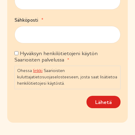
k
e
o
n
l
)
(
Sähköposti
l
P
i
a
n
k
e
o
n
l
)
Hyväksyn henkilötietojeni käytön
S
l
Saarioisten palvelussa
i
u
n
o
Ohessa
linkki
Saarioisten
e
s
n
kuluttajatietosuojaselosteeseen, josta saat lisätietoa
t
)
henkilötietojesi käytöstä.
u
m
Lähetä
u
s
(
P
a