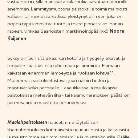
vastaanoton, sillä maukkaita kalaruokia kaivataan aterioille
enemmän. Lämmitysmuotona paistoksille toimii mainiosti
kotiuuni tai monessa kodissa yleistynyt airfryer, joka on
nopea tapa lämmittää tuote ja tekee pinnastakin ihanan
rapean, vinkkaa Saarioisten markkinointipäällikkö
Noora
Kaijanen
.
Syksy on juuri sitä aikaa, kun kotoilu ja hyggeily alkavat, ja
ruokakin saa taas olla tuhdimpaa ja lämmintä. Elämään
kaivataan enemmän lempeyttä ja ruokaan lohtua**.
Molemmat paistokset istuvat juuri näihin hetkiin ja
maistuvat koko perheelle. Laadukkaissa ja maukkaissa
paistoksissa mehevän liha- tai kalamuhennoksen päällä on
parmesaanilla maustettu perunamuusi.
Maalaispaistokseen
haudutimme täyteläisen
lihamuhennoksen kotimaisesta naudanlihasta ja kasviksista
ja maustoimme sen mm. timjamilla ja mustapippurilla. Päälle