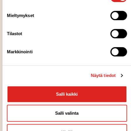
Mieltymykset
TILAA UUTISKIRJE
Tilastot
Voit tilata itsellesi Saarioisten kuukausittaisen
uutiskirjeen sähköpostiisi.
Markkinointi
Näytä tiedot
Salli kaikki
Salli valinta