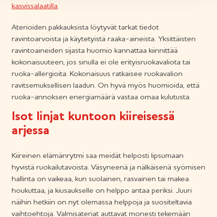
kasvissalaatilla
.
Aterioiden pakkauksista löytyvät tarkat tiedot
ravintoarvoista ja käytetyistä raaka-aineista. Yksittäisten
ravintoaineiden sijasta huomio kannattaa kiinnittää
kokonaisuuteen, jos sinulla ei ole erityisruokavaliota tai
ruoka-allergioita. Kokonaisuus ratkaisee ruokavalion
ravitsemuksellisen laadun. On hyvä myös huomioida, että
ruoka-annoksen energiamäärä vastaa omaa kulutusta.
Isot linjat kuntoon kiireisessä
arjessa
Kiireinen elämänrytmi saa meidät helposti lipsumaan
hyvistä ruokailutavoista. Väsyneenä ja nälkäisenä syömisen
hallinta on vaikeaa, kun suolainen, rasvainen tai makea
houkuttaa, ja kiusaukselle on helppo antaa periksi. Juuri
näihin hetkiin on nyt olemassa helppoja ja suositeltavia
vaihtoehtoja. Valmisateriat auttavat monesti tekemään