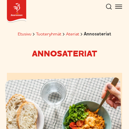
Hyppää
sisältöön
Etusivu
Tuoteryhmät
Ateriat
Annosateriat
ANNOSATERIAT