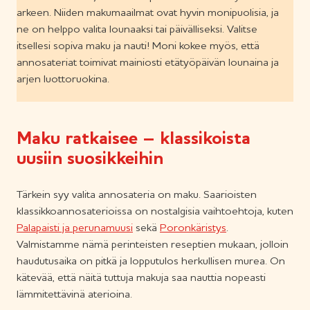
arkeen. Niiden makumaailmat ovat hyvin monipuolisia, ja
ne on helppo valita lounaaksi tai päivälliseksi. Valitse
itsellesi sopiva maku ja nauti! Moni kokee myös, että
annosateriat toimivat mainiosti etätyöpäivän lounaina ja
arjen luottoruokina.
Maku ratkaisee – klassikoista
uusiin suosikkeihin
Tärkein syy valita annosateria on maku. Saarioisten
klassikkoannosaterioissa on nostalgisia vaihtoehtoja, kuten
Palapaisti ja perunamuusi
sekä
Poronkäristys
.
Valmistamme nämä perinteisten reseptien mukaan, jolloin
haudutusaika on pitkä ja lopputulos herkullisen murea. On
kätevää, että näitä tuttuja makuja saa nauttia nopeasti
lämmitettävinä aterioina.