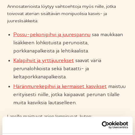
Annosaterioista löytyy vaihtoehtoja myös niille, jotka
toivovat aterian sisältävän monipuolisia kasvis- ja
juureslisäkkeitä:
Possu-pekonipihvi ja juurespannu
saa maukkaan
lisäkkeen lohkotuista perunoista,
porkkanapalkeista ja lehtikaalista.
Kalapihvit ja yrttijuurekset
saavat väriä
perunalohkoista sekä bataatti- ja
keltaporkkanapalkeista.
Häränmurekepihvi ja kermaiset kasvikset
maistuu
erityisesti niille, jotka kaipaavat perunan tilalle
muita kasviksia lautaselleen.
Lapsille maistuvat arjen lempiruoat, kuten:
Broilerpyörykät ja muusi