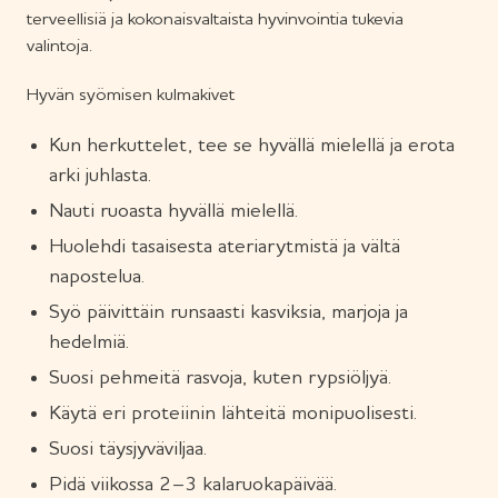
terveellisiä ja kokonaisvaltaista hyvinvointia tukevia
valintoja.
Hyvän syömisen kulmakivet
Kun herkuttelet, tee se hyvällä mielellä ja erota
arki juhlasta.
Nauti ruoasta hyvällä mielellä.
Huolehdi tasaisesta ateriarytmistä ja vältä
napostelua.
Syö päivittäin runsaasti kasviksia, marjoja ja
hedelmiä.
Suosi pehmeitä rasvoja, kuten rypsiöljyä.
Käytä eri proteiinin lähteitä monipuolisesti.
Suosi täysjyväviljaa.
Pidä viikossa 2–3 kalaruokapäivää.