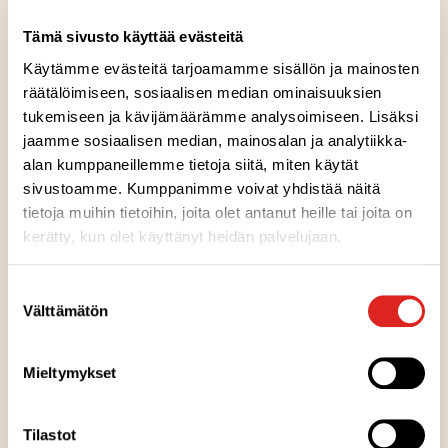
Broileria kermakastikkeessa
Tämä sivusto käyttää evästeitä
Spagetti Bolognese
Käytämme evästeitä tarjoamamme sisällön ja mainosten
räätälöimiseen, sosiaalisen median ominaisuuksien
Kasvissyöjille sopivat:
tukemiseen ja kävijämäärämme analysoimiseen. Lisäksi
Halloumiruukku
jaamme sosiaalisen median, mainosalan ja analytiikka-
alan kumppaneillemme tietoja siitä, miten käytät
Spagetti Vegebolognese
, joka maistuu myös
sivustoamme. Kumppanimme voivat yhdistää näitä
vegaaneille
tietoja muihin tietoihin, joita olet antanut heille tai joita on
kerätty, kun olet käyttänyt heidän palvelujaan.
Ruukut ovat rentoja kulhoruokia
Suostumuksen
Ruukut ovat rennon haarukoitavia kulhoruokia, joissa
Välttämätön
valinta
makumaailmat vaihtelevat kotoisista mauista kansainvälisiin.
Ruukkumakuja on jo lukuisia:
Härkäruukku
on suosikki, jossa
maistuu pippurisen kermainen kastike mureiden
Mieltymykset
lihakuutioiden, herkkusienten ja riisin kera.
Kana-
nuudeliruukku
on saanut makuja Thaimaasta ja sisältää
Tilastot
kirpeän makean kastikkeen sekä runsaasti kasviksia.