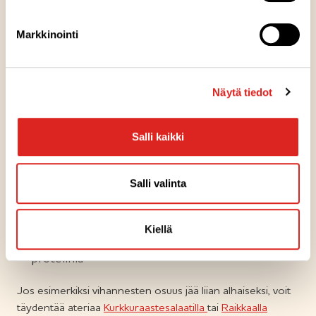
Savulohiruukku
saa makunsa sulatejuustosta ja on ihanan
kermainen herkku. Kehitämme jatkuvasti myös uusia,
Markkinointi
kiinnostavia makuja.
Lautasmalli auttaa kokoamaan
tasapainoisen aterian
Näytä tiedot
Lautasmalli ja ruokakolmio on kehitetty havainnollisiksi
Salli kaikki
työvälineiksi, joiden avulla voi koostaa maukkaan,
monipuolisen ja tasapainoisen aterian. Voit yhdellä
silmäyksellä tarkastaa, että lautasellasi on:
Salli valinta
vihanneksia tai hedelmiä
Kiellä
kuituja
proteiinia
Jos esimerkiksi vihannesten osuus jää liian alhaiseksi, voit
täydentää ateriaa
Kurkkuraastesalaatilla
tai
Raikkaalla