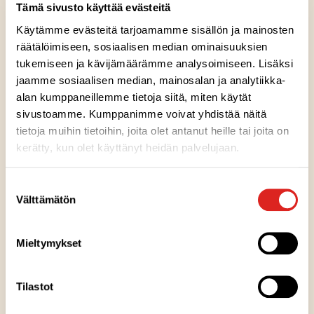
Tämä sivusto käyttää evästeitä
Käytämme evästeitä tarjoamamme sisällön ja mainosten
räätälöimiseen, sosiaalisen median ominaisuuksien
tukemiseen ja kävijämäärämme analysoimiseen. Lisäksi
JATKUVA PARANTAMINEN
jaamme sosiaalisen median, mainosalan ja analytiikka-
JA ERINOMAINEN
alan kumppaneillemme tietoja siitä, miten käytät
sivustoamme. Kumppanimme voivat yhdistää näitä
TEKEMINEN
tietoja muihin tietoihin, joita olet antanut heille tai joita on
kerätty, kun olet käyttänyt heidän palvelujaan.
Olemme tavoitetietoisia ja tuloshakuisia. Toimimme
Suostumuksen
vastuullisesti ja kannattavasti sekä parannamme
Välttämätön
valinta
toimintaamme jatkuvasti. Seuraamme lainsäädännön
kehitystä sekä toimintaympäristöstämme nousevia
vaatimuksia ja vastaamme niihin toimintaamme
Mieltymykset
kehittämällä.
Tilastot
Asetamme tavoitteita suorituskykymme parantamiseksi,