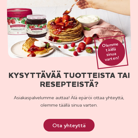
Olemme
täällä
sinua
varten!
KYSYTTÄVÄÄ TUOTTEISTA TAI
RESEPTEISTÄ?
Asiakaspalvelumme auttaa! Älä epäröi ottaa yhteyttä,
olemme täällä sinua varten.
Ota yhteyttä