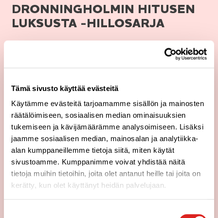
DRONNING­HOLMIN HITUSEN
LUKSUSTA -HILLOSARJA
Uusi herkullisten hetkien hillosarja tuli markkinoille
1.6.2026. Laadukkaat Dronningholm hillot tuovat hitusen
luksusta ja paljon hyvää mieltä herkutteluhetkiisi
ylellisyytensä, runsaan marjaisuutensa sekä elämyksellisten
Tämä sivusto käyttää evästeitä
makuvaihtoehtojensa ansiosta.
Käytämme evästeitä tarjoamamme sisällön ja mainosten
räätälöimiseen, sosiaalisen median ominaisuuksien
Lue lisää
tukemiseen ja kävijämäärämme analysoimiseen. Lisäksi
jaamme sosiaalisen median, mainosalan ja analytiikka-
alan kumppaneillemme tietoja siitä, miten käytät
sivustoamme. Kumppanimme voivat yhdistää näitä
tietoja muihin tietoihin, joita olet antanut heille tai joita on
kerätty, kun olet käyttänyt heidän palvelujaan.
Suostumuksen