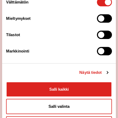
Välttämätön
valinta
Mieltymykset
Tilastot
Markkinointi
TÄHTITORTUN UUDET
MUODOT
Näytä tiedot
Tähtitortun uudet muodot. Katso kivat taitteluvinkit.
Salli kaikki
Katso videot
Salli valinta
KATSO DRONNINGHOLMIN