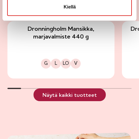
Kiellä
KAIKKI TUOTTEET
Dronningholm Mansikka,
Dro
marjavalmiste 440 g
Gluteeniton
Laktoositon
Sopii lakto-ovo ruokavalioon
Sopii vegaaniseen ruokavalioon
G
L
LO
V
Näytä kaikki tuotteet