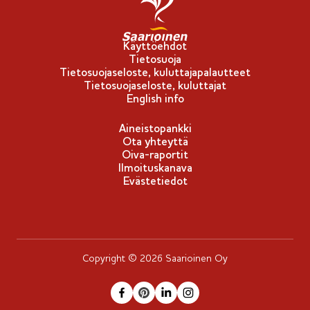
p
u
-
Käyttöehdot
Tietosuoja
m
Tietosuojaseloste, kuluttajapalautteet
e
Tietosuojaseloste, kuluttajat
r
English info
k
Aineistopankki
k
Ota yhteyttä
i
Oiva-raportit
Ilmoituskanava
Evästetiedot
Copyright © 2026 Saarioinen Oy