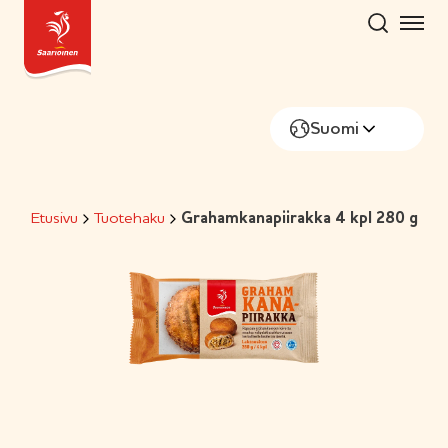
Hyppää
sisältöön
Suomi
Etusivu
Tuotehaku
Grahamkanapiirakka 4 kpl 280 g