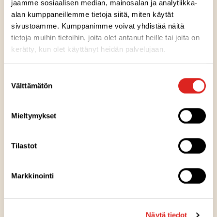
jaamme sosiaalisen median, mainosalan ja analytiikka-
alan kumppaneillemme tietoja siitä, miten käytät
Ainesosat
sivustoamme. Kumppanimme voivat yhdistää näitä
tietoja muihin tietoihin, joita olet antanut heille tai joita on
kerätty, kun olet käyttänyt heidän palvelujaan.
Ravintosisältö
Suostumuksen
Kuumennusohje
Välttämätön
valinta
Mieltymykset
Säilytysohje
Tilastot
Valmistuspaikka
Markkinointi
Pakkausinfo
Näytä tiedot