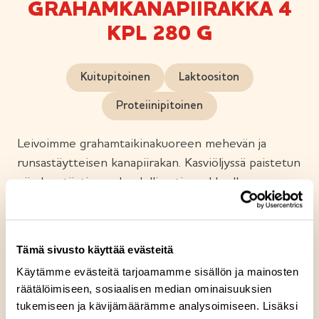
GRAHAMKANAPIIRAKKA 4
KPL 280 G
Kuitupitoinen
Laktoositon
Proteiinipitoinen
Leivoimme grahamtaikinakuoreen mehevän ja
runsastäytteisen kanapiirakan. Kasviöljyssä paistetun
piirakan täytimme huolellisesti maukkaalla
grillimaustetulla broilerilla ja kauranjyvillä. Klassikoiksi
muodostuneet grahampiirakkamme maistuvat niin
välipalana kuin keiton kaverina.
Tämä sivusto käyttää evästeitä
Käytämme evästeitä tarjoamamme sisällön ja mainosten
räätälöimiseen, sosiaalisen median ominaisuuksien
tukemiseen ja kävijämäärämme analysoimiseen. Lisäksi