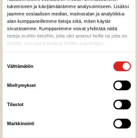
tukemiseen ja kävijämäärämme analysoimiseen. Lisäksi
jaamme sosiaalisen median, mainosalan ja analytiikka-
alan kumppaneillemme tietoja siitä, miten käytät
sivustoamme. Kumppanimme voivat yhdistää näitä
Ainesosat
tietoja muihin tietoihin, joita olet antanut heille tai joita on
kerätty, kun olet käyttänyt heidän palvelujaan.
Ravintosisältö
Suostumuksen
Välttämätön
valinta
Kuumennusohje
Mieltymykset
Säilytysohje
Tilastot
Valmistuspaikka
Markkinointi