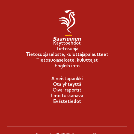
l
i
p
p
u
-
Käyttöehdot
Tietosuoja
m
Tietosuojaseloste, kuluttajapalautteet
e
Tietosuojaseloste, kuluttajat
r
English info
k
Aineistopankki
k
Ota yhteyttä
i
Oiva-raportit
Ilmoituskanava
Evästetiedot