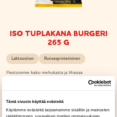
ISO TUPLAKANA BURGERI
265 G
Laktoositon
Runsasproteiininen
Paistoimme kaksi mehukasta ja lihaisaa
kanaburgerpihviä ja laitoimme ne maukkaan
briossityylisen sämpylän väliin. Varmistaaksemme
sinulle herkullisen makuelämyksen lisäsimme
mukaan American Style cheddarjuustoviipaleen ja
Tämä sivusto käyttää evästeitä
pussin täyteläistä valkosipulimajoneesia.
Käytämme evästeitä tarjoamamme sisällön ja mainosten
räätälöimiseen, sosiaalisen median ominaisuuksien