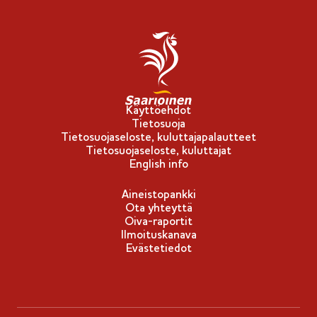
l
i
p
p
u
-
Käyttöehdot
Tietosuoja
m
Tietosuojaseloste, kuluttajapalautteet
e
Tietosuojaseloste, kuluttajat
r
English info
k
Aineistopankki
k
Ota yhteyttä
i
Oiva-raportit
Ilmoituskanava
Evästetiedot