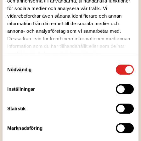
och annonserna till användarna, tillhandahålla funktioner
för sociala medier och analysera vår trafik. Vi
vidarebefordrar även sådana identifierare och annan
information från din enhet till de sociala medier och
annons- och analysföretag som vi samarbetar med.
Dessa kan i sin tur kombinera informationen med annan
Ingredienser
information som du har tillhandahållit eller som de har
samlat in när du har använt deras tjänster.
Näringsvärden
Samtyckesval
Nödvändig
Uppvärmningsanvisningar
Inställningar
Förvaringsanvisningar
Statistik
Tillverkningsort
Marknadsföring