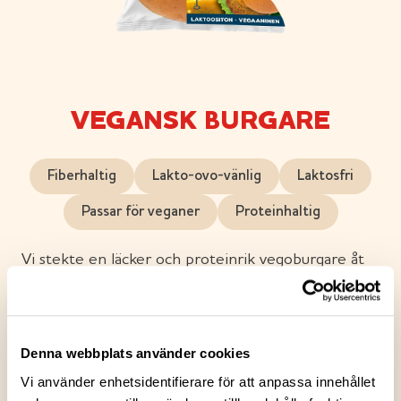
VEGANSK BURGARE
Fiberhaltig
Lakto-ovo-vänlig
Laktosfri
Passar för veganer
Proteinhaltig
Vi stekte en läcker och proteinrik vegoburgare åt
dig. Mellan ett mjukt och mättande vetebröd lade vi
en smakrik växtbaserad proteinbiff och bifogade en
fyllig och god tomatmajonnäs i förpackningen för
Denna webbplats använder cookies
att fullända din mellanmålsdelikatess. Vegansk.
Passar för veganer.
Vi använder enhetsidentifierare för att anpassa innehållet