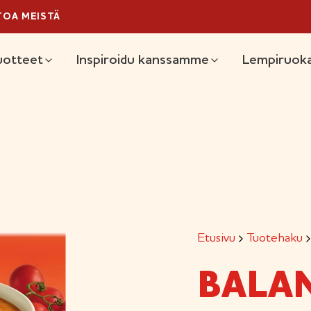
TOA MEISTÄ
äävalikko
uotteet
Inspiroidu kanssamme
Lempiruoka
Etusivu
Tuotehaku
BALAN