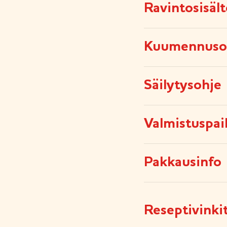
Ravintosisäl
Kuumennuso
Säilytysohje
Valmistuspai
Pakkausinfo
Reseptivinki