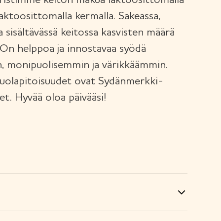
yöristimme keiton makua laktoosittomalla
laktoosittomalla kermalla. Sakeassa,
a sisältävässä keitossa kasvisten määrä
On helppoa ja innostavaa syödä
, monipuolisemmin ja värikkäämmin.
 suolapitoisuudet ovat Sydänmerkki-
et. Hyvää oloa päivääsi!