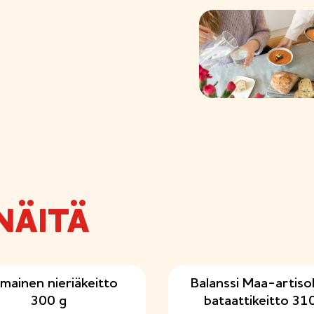
NÄITÄ
mainen nieriäkeitto
Balanssi Maa-artis
300 g
bataattikeitto 31