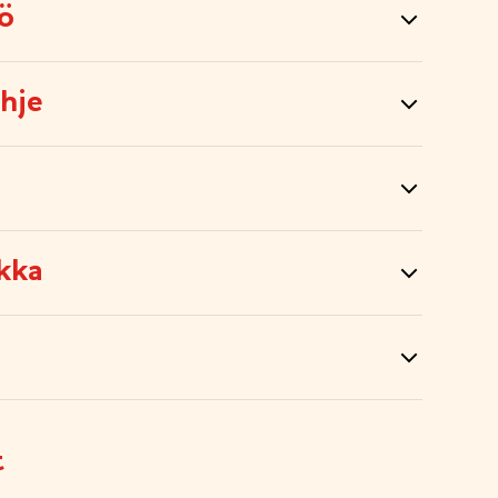
tö
hje
kka
t