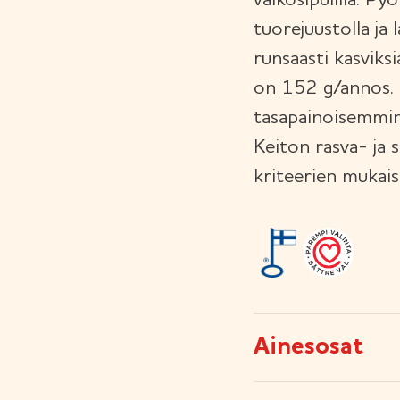
valkosipulilla. P
tuorejuustolla ja 
runsaasti kasviksi
on 152 g/annos. 
tasapainoisemmin
Keiton rasva- ja
kriteerien mukais
Ainesosat