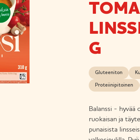
TOMA
LINSS
G
Gluteeniton
Ku
Proteiinipitoinen
Balanssi - hyvää 
ruokaisan ja täyte
punaisista linsse