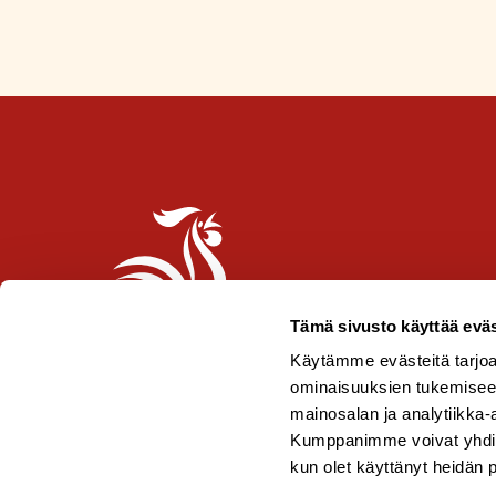
i
p
p
u
-
m
e
r
k
k
i
Tämä sivusto käyttää eväs
Käytämme evästeitä tarjoa
ominaisuuksien tukemisee
mainosalan ja analytiikka-
Kumppanimme voivat yhdistää 
kun olet käyttänyt heidän 