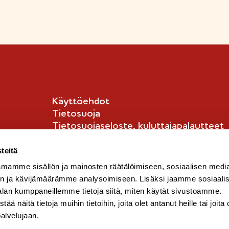
i
i
p
p
u
-
m
e
Käyttöehdot
r
Tietosuoja
k
Tietosuojaseloste, kuluttajapalautteet
k
Tietosuojaseloste, kuluttajat
i
i
English info
teitä
mamme sisällön ja mainosten räätälöimiseen, sosiaalisen medi
n ja kävijämäärämme analysoimiseen. Lisäksi jaamme sosiaali
alan kumppaneillemme tietoja siitä, miten käytät sivustoamme.
näitä tietoja muihin tietoihin, joita olet antanut heille tai joita 
palvelujaan.