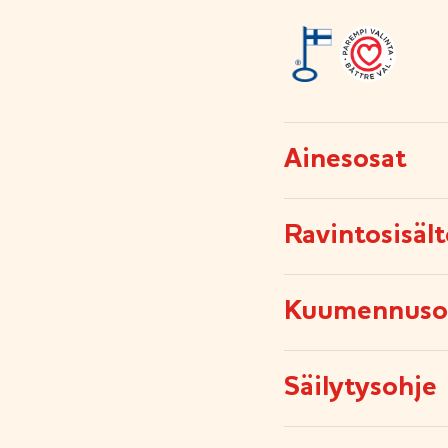
Ainesosat
Ravintosisäl
Kuumennuso
Säilytysohje