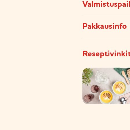
Valmistuspai
Pakkausinfo
Reseptivinki