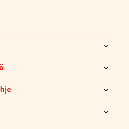
tö
hje