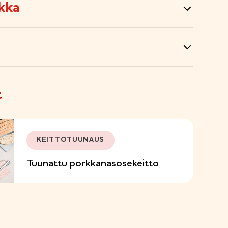
kka
t
KEITTOTUUNAUS
Tuunattu porkkanasosekeitto