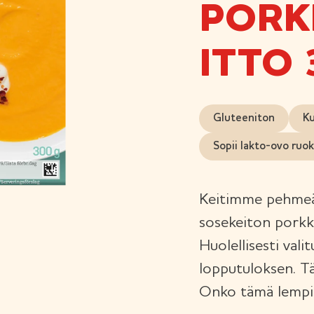
PORK
ITTO 
Gluteeniton
Ku
Sopii lakto-ovo ruo
Keitimme pehmeän
sosekeiton porkkan
Huolellisesti vali
lopputuloksen. T
Onko tämä lempik