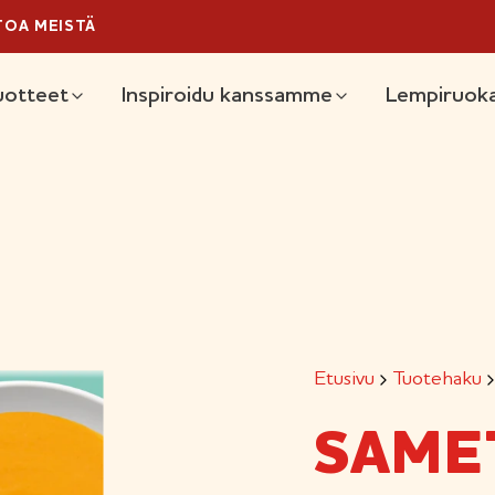
TOA MEISTÄ
äävalikko
uotteet
Inspiroidu kanssamme
Lempiruoka
Etusivu
Tuotehaku
SAME