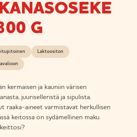
KANASOSEKE
300 G
itupitoinen
Laktoositon
kavalioon
 kermaisen ja kauniin värisen
asta, juuriselleristä ja sipulista.
tut raaka-aineet varmistavat herkullisen
ässä keitossa on sydämellinen maku.
eittosi?