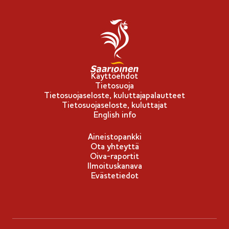
l
i
p
p
u
-
Käyttöehdot
Tietosuoja
m
Tietosuojaseloste, kuluttajapalautteet
e
Tietosuojaseloste, kuluttajat
r
English info
k
Aineistopankki
k
Ota yhteyttä
i
Oiva-raportit
Ilmoituskanava
Evästetiedot