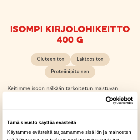
ISOMPI KIRJOLOHIKEITTO
400 G
Gluteeniton
Laktoositon
Proteiinipitoinen
Keitimme isoon nälkään tarkoitetun maistuvan
täyttävän kirjolohi-juureskeiton suomalaisesta
kirjolohesta. Isomman Kirjolohikeiton kermainen
liemen maustoimme sulatejuustolla ja savulohella.
Viimeistelimme maun sitruunalla, fenkolilla ja tillillä.
Tämä sivusto käyttää evästeitä
Nyt tarvitaan isompi lusikka!
Käytämme evästeitä tarjoamamme sisällön ja mainosten
räätälöimiseen, sosiaalisen median ominaisuuksien