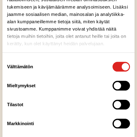
tukemiseen ja kävijämäärämme analysoimiseen. Lisäksi
jaamme sosiaalisen median, mainosalan ja analytiikka-
alan kumppaneillemme tietoja siitä, miten käytät
sivustoamme. Kumppanimme voivat yhdistää näitä
Ainesosat
tietoja muihin tietoihin, joita olet antanut heille tai joita on
kerätty, kun olet käyttänyt heidän palvelujaan.
Ravintosisältö
Suostumuksen
Välttämätön
valinta
Kuumennusohje
Mieltymykset
Säilytysohje
Tilastot
Valmistuspaikka
Markkinointi