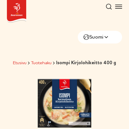
Hyppää
sisältöön
Suomi
Etusivu
Tuotehaku
Isompi Kirjolohikeitto 400 g