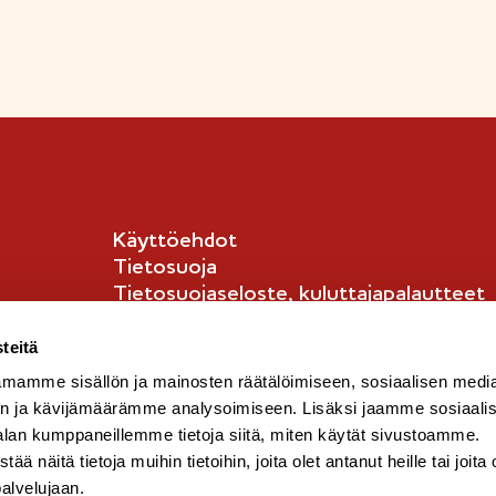
l
m
l
i
e
i
p
r
p
p
k
p
u
k
u
-
i
-
m
m
e
e
Käyttöehdot
r
r
Tietosuoja
k
k
Tietosuojaseloste, kuluttajapalautteet
k
k
Tietosuojaseloste, kuluttajat
i
i
English info
teitä
mamme sisällön ja mainosten räätälöimiseen, sosiaalisen medi
n ja kävijämäärämme analysoimiseen. Lisäksi jaamme sosiaali
alan kumppaneillemme tietoja siitä, miten käytät sivustoamme.
näitä tietoja muihin tietoihin, joita olet antanut heille tai joita 
palvelujaan.