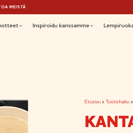
TOA MEISTÄ
äävalikko
uotteet
Inspiroidu kanssamme
Lempiruoka
Etusivu
Tuotehaku
KANT