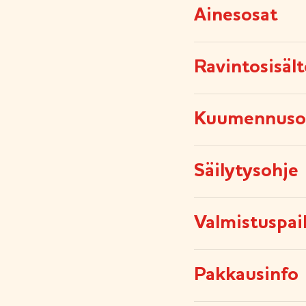
Ainesosat
Ravintosisäl
Kuumennuso
Säilytysohje
Valmistuspai
Pakkausinfo