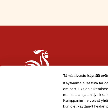
l
i
p
p
u
-
m
e
r
k
k
i
Tämä sivusto käyttää eväs
Käytämme evästeitä tarjoa
ominaisuuksien tukemisee
mainosalan ja analytiikka-
Kumppanimme voivat yhdistää 
kun olet käyttänyt heidän 