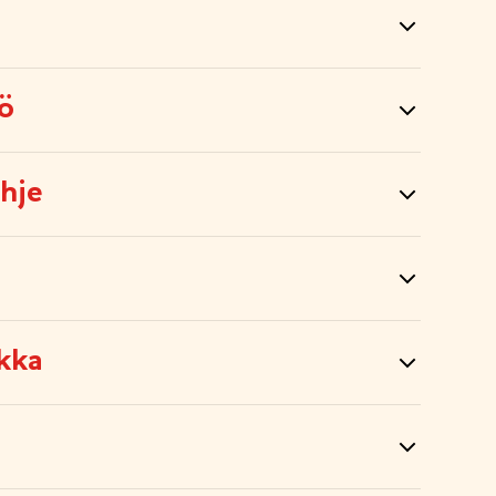
tö
hje
kka