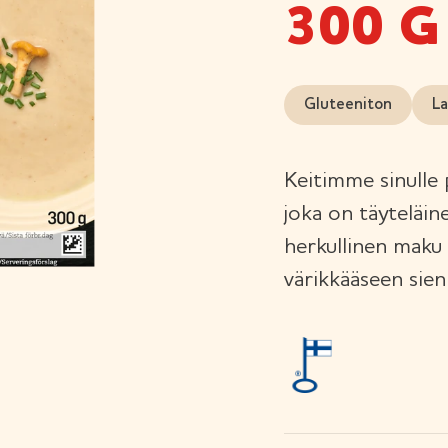
300 G
Gluteeniton
La
Keitimme sinulle
joka on täyteläine
herkullinen maku 
värikkääseen sie