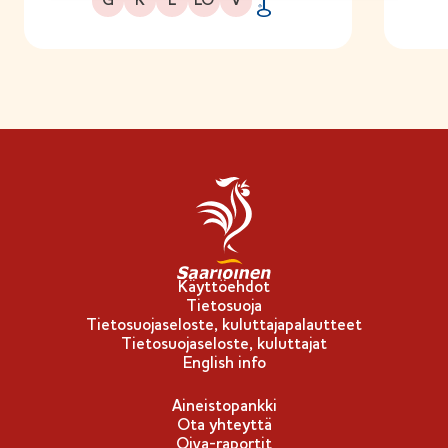
G
K
L
LO
V
A
v
a
i
n
l
i
p
p
u
-
Käyttöehdot
Tietosuoja
m
Tietosuojaseloste, kuluttajapalautteet
e
Tietosuojaseloste, kuluttajat
r
English info
k
Aineistopankki
k
Ota yhteyttä
i
Oiva-raportit