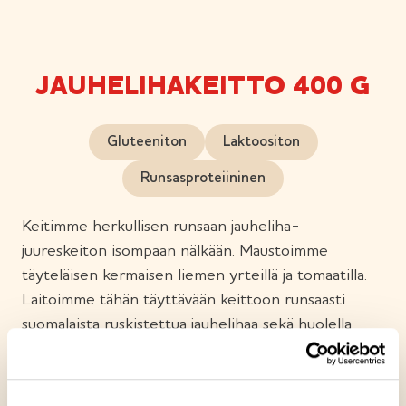
JAUHELIHAKEITTO 400 G
Gluteeniton
Laktoositon
Runsasproteiininen
Keitimme herkullisen runsaan jauheliha-
juureskeiton isompaan nälkään. Maustoimme
täyteläisen kermaisen liemen yrteillä ja tomaatilla.
Laitoimme tähän täyttävään keittoon runsaasti
suomalaista ruskistettua jauhelihaa sekä huolella
valittuja perunoita ja juureksia. Nyt tarvitaan isompi
lusikka!