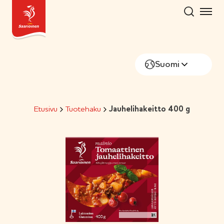
Hyppää
sisältöön
Suomi
Etusivu
Tuotehaku
Jauhelihakeitto 400 g