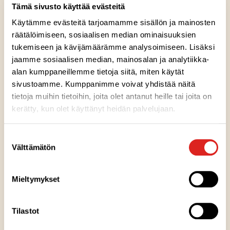
Tämä sivusto käyttää evästeitä
Käytämme evästeitä tarjoamamme sisällön ja mainosten
räätälöimiseen, sosiaalisen median ominaisuuksien
tukemiseen ja kävijämäärämme analysoimiseen. Lisäksi
Ainesosat
jaamme sosiaalisen median, mainosalan ja analytiikka-
alan kumppaneillemme tietoja siitä, miten käytät
sivustoamme. Kumppanimme voivat yhdistää näitä
Ravintosisältö
tietoja muihin tietoihin, joita olet antanut heille tai joita on
kerätty, kun olet käyttänyt heidän palvelujaan.
Kuumennusohje
Suostumuksen
Välttämätön
valinta
Säilytysohje
Mieltymykset
Valmistuspaikka
Tilastot