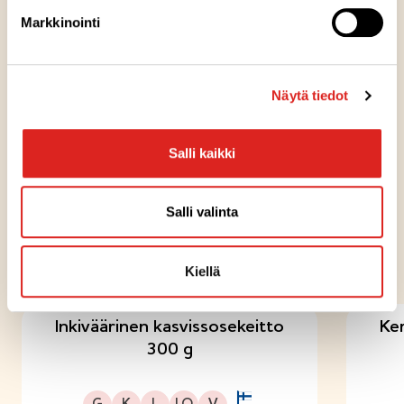
Pakkausinfo
Markkinointi
Reseptivinkit
Näytä tiedot
KEITTOTUUNAUS
Tuunattu Isompi jauhelihakeitto
Salli kaikki
Salli valinta
KOKEILE MYÖS NÄITÄ
Kiellä
Inkiväärinen kasvissosekeitto
Ke
300 g
Gluteeniton
Kuitupitoinen
Laktoositon
Sopii lakto-ovo ruokavalioon
Sopii vegaaniseen ruokavalioon