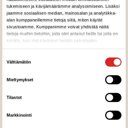
tukemiseen ja kävijämäärämme analysoimiseen. Lisäksi
jaamme sosiaalisen median, mainosalan ja analytiikka-
alan kumppaneillemme tietoja siitä, miten käytät
sivustoamme. Kumppanimme voivat yhdistää näitä
Ainesosat
tietoja muihin tietoihin, joita olet antanut heille tai joita on
kerätty, kun olet käyttänyt heidän palvelujaan.
Ravintosisältö
Suostumuksen
Välttämätön
valinta
Kuumennusohje
Mieltymykset
Säilytysohje
Tilastot
Valmistuspaikka
Markkinointi