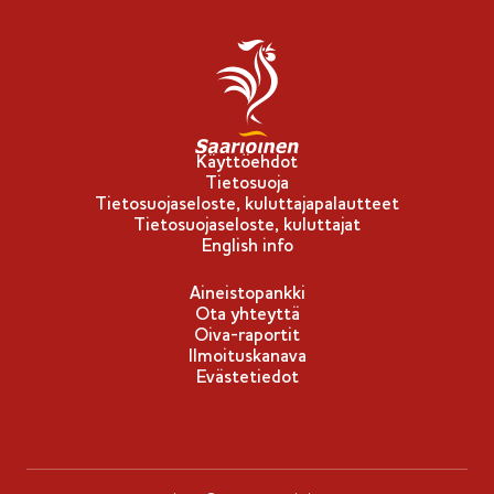
l
i
p
p
u
-
Käyttöehdot
Tietosuoja
m
Tietosuojaseloste, kuluttajapalautteet
e
Tietosuojaseloste, kuluttajat
r
English info
k
Aineistopankki
k
Ota yhteyttä
i
Oiva-raportit
Ilmoituskanava
Evästetiedot