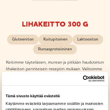
LIHAKEITTO 300 G
Gluteeniton
Kuitupitoinen
Laktoositon
Runsasproteiininen
Keitimme täyteläisen, murean ja pitkään haudutetun
lihakeiton perinteisen reseptin mukaan. Valitsimme
huolella keittoon sopivat perunat, juurekset ja
suomalaisen naudanlihan. Haudutettu liha on
täyteläistä ja mureaa. Maukas liemi saa herkullisen
maun perunasta, porkkanasta ja lantusta. Onko tämä
Tämä sivusto käyttää evästeitä
lempikeittosi?
Käytämme evästeitä tarjoamamme sisällön ja mainosten
räätälöimiseen, sosiaalisen median ominaisuuksien