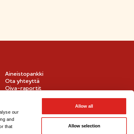
n
l
i
p
p
u
-
m
e
Aineistopankki
r
Ota yhteyttä
k
Oiva-raportit
k
Ilmoituskanava
i
Evästetiedot
Allow all
alyse our
ing and
Allow selection
r that