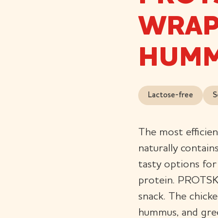
WRAP
HUM
Lactose-free
S
The most efficien
naturally contain
tasty options fo
protein. PROTSKU
snack. The chicke
hummus, and gree