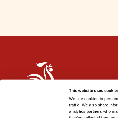
n
l
i
p
p
u
-
m
e
r
k
k
i
This website uses cookie
We use cookies to personal
traffic. We also share info
analytics partners who may
they’ve collected from your