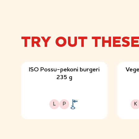
TRY OUT THES
ISO Possu-pekoni burgeri
Vege
235 g
Laktoositon
Proteiinipitoinen
Kuitupitoinen
L
P
K
A
v
a
i