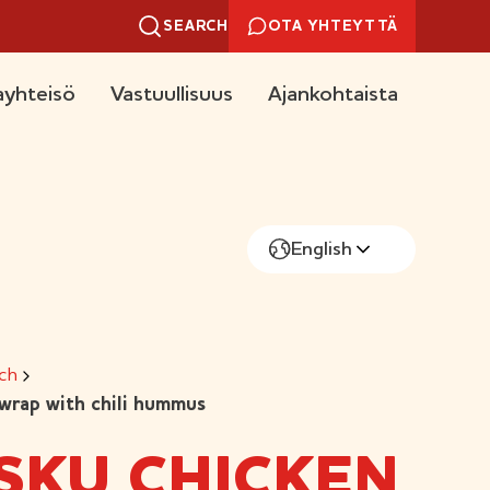
SEARCH
OTA YHTEYTTÄ
yhteisö
Vastuullisuus
Ajankohtaista
English
ch
rap with chili hummus
SKU CHICKEN