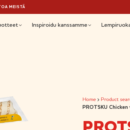
TOA MEISTÄ
ain
uotteet
Inspiroidu kanssamme
Lempiruoka
Home
Product sear
PROTSKU Chicken w
PROT