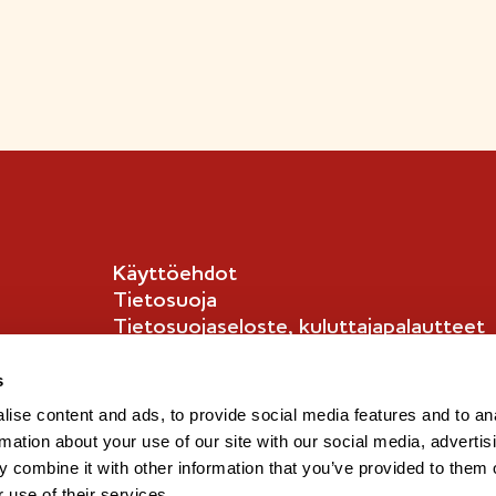
n
n
l
l
i
i
p
p
p
p
u
u
-
-
m
m
e
e
Käyttöehdot
r
r
Tietosuoja
k
k
Tietosuojaseloste, kuluttajapalautteet
k
k
Tietosuojaseloste, kuluttajat
i
i
English info
s
ise content and ads, to provide social media features and to an
rmation about your use of our site with our social media, advertis
 combine it with other information that you’ve provided to them o
 use of their services.