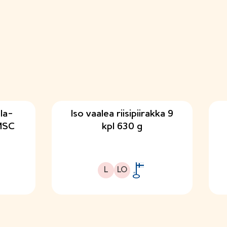
la-
Iso vaalea riisipiirakka 9
MSC
kpl 630 g
Laktoositon
Sopii lakto-ovo ruokavalioon
L
LO
A
v
a
i