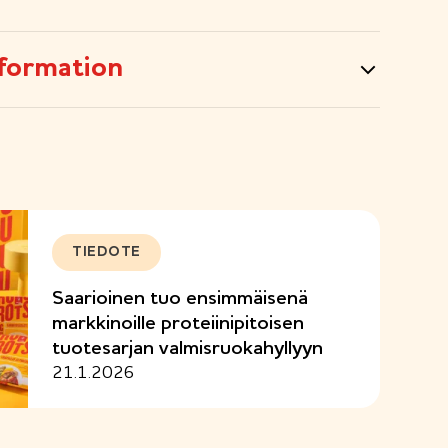
formation
TIEDOTE
Saarioinen tuo ensimmäisenä
markkinoille proteiinipitoisen
tuotesarjan valmisruokahyllyyn
21.1.2026