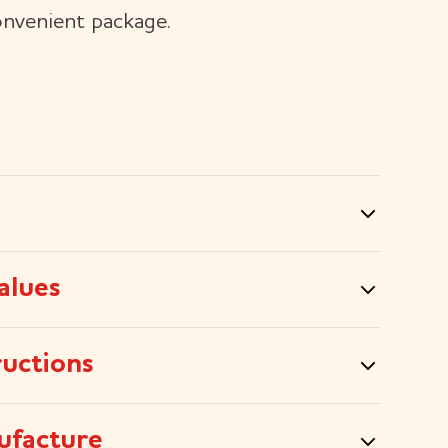
nvenient package.
alues
ructions
ufacture