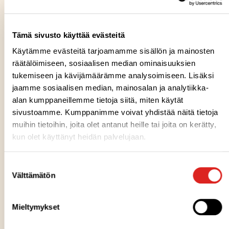
Tämä sivusto käyttää evästeitä
Käytämme evästeitä tarjoamamme sisällön ja mainosten
TILAA UUTISKIRJE
räätälöimiseen, sosiaalisen median ominaisuuksien
tukemiseen ja kävijämäärämme analysoimiseen. Lisäksi
Voit tilata itsellesi Saarioisten Food Service
jaamme sosiaalisen median, mainosalan ja analytiikka-
uutiskirjeen sähköpostiisi.
alan kumppaneillemme tietoja siitä, miten käytät
sivustoamme. Kumppanimme voivat yhdistää näitä tietoja
muihin tietoihin, joita olet antanut heille tai joita on kerätty,
kun olet käyttänyt heidän palvelujaan.
Suostumuksen
Välttämätön
valinta
Mieltymykset