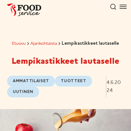
Hyppää
sisältöön
Etusivu
Ajankohtaista
Lempikastikkeet lautaselle
Lempikastikkeet lautaselle
AMMATTILAISET
TUOTTEET
4.6.20
24
UUTINEN