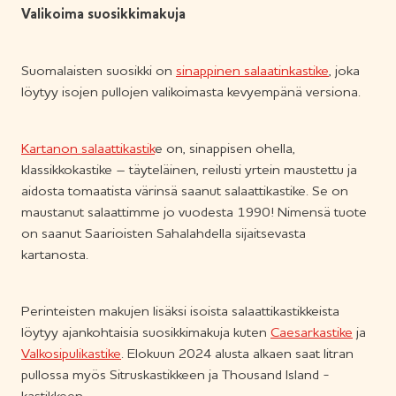
Valikoima suosikkimakuja
Suomalaisten suosikki on
sinappinen salaatinkastike
, joka
löytyy isojen pullojen valikoimasta kevyempänä versiona.
Kartanon salaattikastik
e on, sinappisen ohella,
klassikkokastike – täyteläinen, reilusti yrtein maustettu ja
aidosta tomaatista värinsä saanut salaattikastike. Se on
maustanut salaattimme jo vuodesta 1990! Nimensä tuote
on saanut Saarioisten Sahalahdella sijaitsevasta
kartanosta.
Perinteisten makujen lisäksi isoista salaattikastikkeista
löytyy ajankohtaisia suosikkimakuja kuten
Caesarkastike
ja
Valkosipulikastike
. Elokuun 2024 alusta alkaen saat litran
pullossa myös Sitruskastikkeen ja Thousand Island -