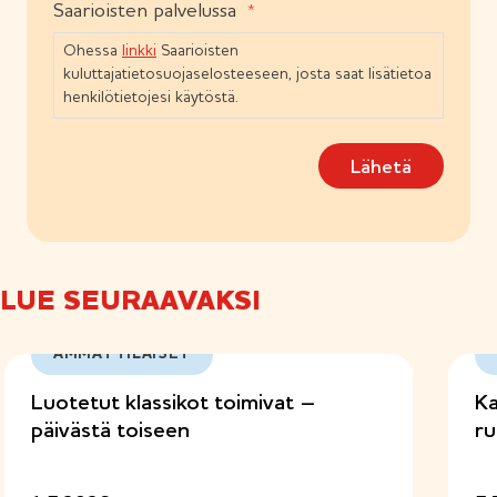
Saarioisten palvelussa
i
u
n
o
Ohessa
linkki
Saarioisten
e
s
n
kuluttajatietosuojaselosteeseen, josta saat lisätietoa
t
)
henkilötietojesi käytöstä.
u
m
Lähetä
u
s
(
P
a
k
LUE SEURAAVAKSI
o
l
l
AMMATTILAISET
i
n
Luotetut klassikot toimivat –
Ka
e
päivästä toiseen
ru
n
)