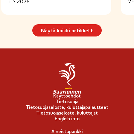
1.7.2026
7.
Näytä kaikki artikkelit
Käyttöehdot
Tietosuoja
Tietosuojaseloste, kuluttajapalautteet
Tietosuojaseloste, kuluttajat
English info
Aineistopankki