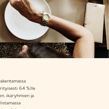
 rakentamassa
rityisesti 64 %:lle
en, ikäryhmien ja
llistamassa