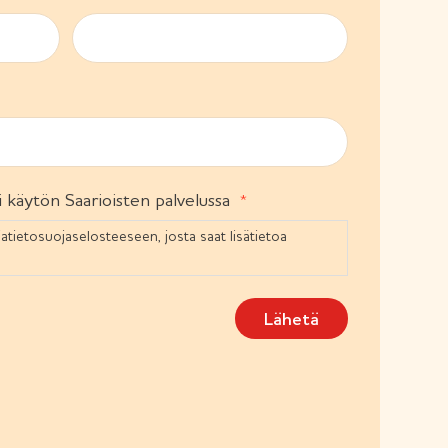
P
a
k
o
l
l
i
n
e
n
 käytön Saarioisten palvelussa
)
jatietosuojaselosteeseen, josta saat lisätietoa
Lähetä