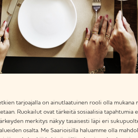
tkien tarjoajalla on ainutlaatuinen rooli olla mukana
tetaan. Ruokailut ovat tärkeitä sosiaalisia tapahtumia e
tärkeyden merkitys näkyy tasaisesti läpi eri sukupuolt
 alueiden osalta. Me Saarioisilla haluamme olla mahdo