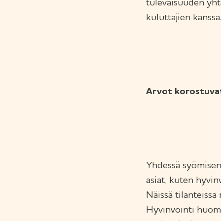
tulevaisuuden yht
kuluttajien kanssa
Arvot korostuva
Yhdessä syömisen 
asiat, kuten hyvin
Näissä tilanteiss
Hyvinvointi huomi