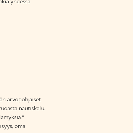
okia yhdessä
än arvopohjaiset
ruoasta nautiskelu.
lämyksiä.*
isyys, oma