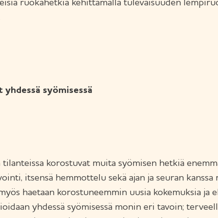
eisiä ruokahetkiä kehittämällä tulevaisuuden lempiru
.
t yhdessä syömisessä
tilanteissa korostuvat muita syömisen hetkiä enemm
vointi, itsensä hemmottelu sekä ajan ja seuran kanssa 
a myös haetaan korostuneemmin uusia kokemuksia ja e
oidaan yhdessä syömisessä monin eri tavoin; terveell