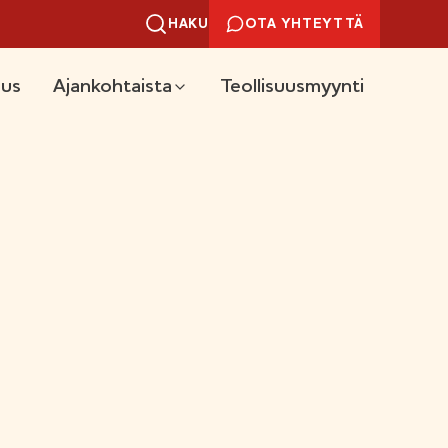
HAKU
OTA YHTEYTTÄ
uus
Ajankohtaista
Teollisuusmyynti