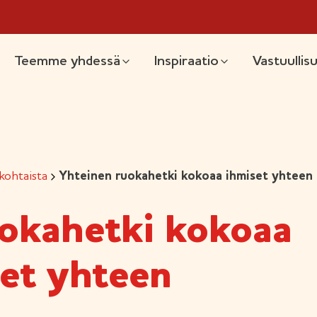
likko
Teemme yhdessä
Inspiraatio
Vastuullis
kohtaista
Yhteinen ruokahetki kokoaa ihmiset yhteen
okahetki kokoaa
et yhteen