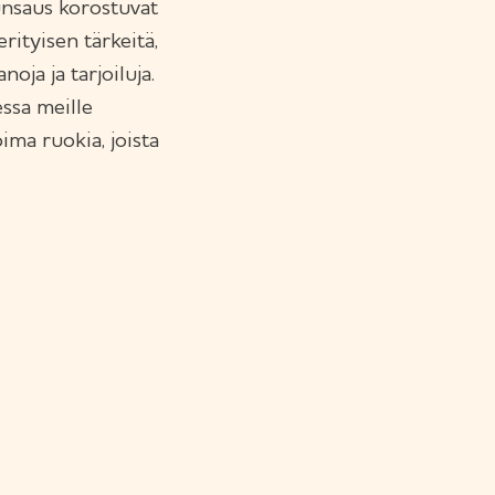
runsaus korostuvat
ityisen tärkeitä,
oja ja tarjoiluja.
ssa meille
ima ruokia, joista