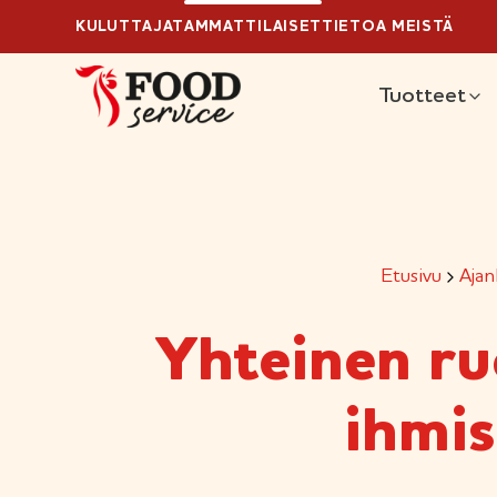
Ylä
Hyppää
KULUTTAJAT
AMMATTILAISET
TIETOA MEISTÄ
sisältöön
Pääva
Tuotteet
Etusivu
Ajan
Yhteinen ru
ihmis