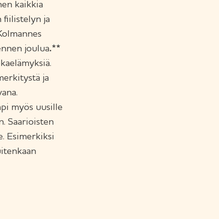
nen kaikkia
fiilistelyn ja
 Kolmannes
 ennen joulua
.**
okaelämyksiä.
erkitystä ja
vana.
pi myös uusille
n. Saarioisten
e. Esimerkiksi
kuitenkaan