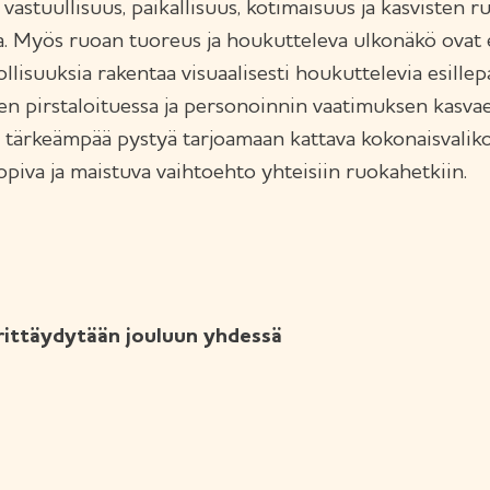
, vastuullisuus, paikallisuus, kotimaisuus ja kasvisten 
. Myös ruoan tuoreus ja houkutteleva ulkonäkö ovat er
lisuuksia rakentaa visuaalisesti houkuttelevia esillepan
en pirstaloituessa ja personoinnin vaatimuksen kasvae
ä tärkeämpää pystyä tarjoamaan kattava kokonaisvaliko
sopiva ja maistuva vaihtoehto yhteisiin ruokahetkiin.
irittäydytään jouluun yhdessä