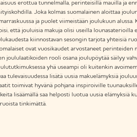
aisuus erottua tunnelmalla, perinteisillä mauilla ja en
ksityiskohdilla. Joka kolmas suomalainen aloittaa joulun 
marraskuussa ja puolet viimeistään joulukuun alussa.
isi, että jouluisia makuja olisi useilla lounasaterioilla
lukaudesta kiinnostavan sesongin tarjota yhteisiä ru
malaiset ovat vuosikaudet arvostaneet perinteiden m
en joululaatikoiden rooli osana joulupöytää säilyy vah
ulututkimuksessa yhä useampi oli kuitenkin avoimem
uaa tulevaisuudessa lisätä uusia makuelämyksiä jouluu
laatit toimivat hyvänä pohjana inspiroiville tuunauksill
ikkeita lisäämällä saa helposti luotua uusia elämyksiä 
ruoista tinkimättä.