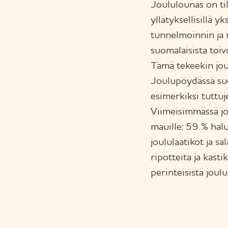
Joululounas on til
yllätyksellisillä y
tunnelmoinnin ja 
suomalaisista toivo
Tämä tekeekin jou
Joulupöydässä suo
esimerkiksi tuttuj
Viimeisimmässä jo
mauille; 59 % hal
joululaatikot ja sa
ripotteita ja kast
perinteisistä joulu