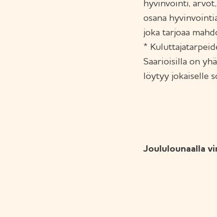
hyvinvointi, arvot
osana hyvinvointia
joka tarjoaa mahdol
* Kuluttajatarpeid
Saarioisilla on yh
löytyy jokaiselle 
Joululounaalla v