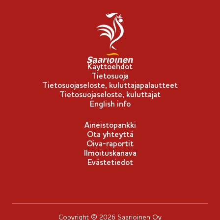
i
p
p
u
-
Käyttöehdot
Tietosuoja
m
Tietosuojaseloste, kuluttajapalautteet
e
Tietosuojaseloste, kuluttajat
r
English info
k
Aineistopankki
k
Ota yhteyttä
i
Oiva-raportit
Ilmoituskanava
Evästetiedot
Copyright © 2026 Saarioinen Oy