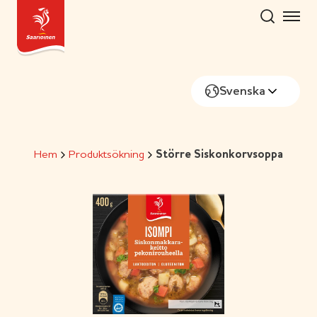
Skip
to
content
Svenska
Hem
Produktsökning
Större Siskonkorvsoppa