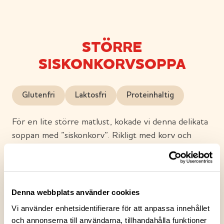
STÖRRE
SISKONKORVSOPPA
Glutenfri
Laktosfri
Proteinhaltig
För en lite större matlust, kokade vi denna delikata
soppan med ”siskonkorv”. Rikligt med korv och
tärnad potatis, kålrot, morot och palsternacka samt
spadet med alrökt bacon, hackad svartkål och
kryddpeppar, formar en härlig portion. Korven är
tillverkad uteslutande av finskt gris- och nötkött.
Denna webbplats använder cookies
Nu behövs det en litet större sked!
Vi använder enhetsidentifierare för att anpassa innehållet
och annonserna till användarna, tillhandahålla funktioner