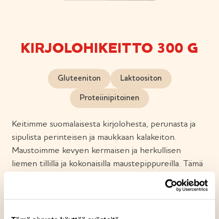
KIRJOLOHIKEITTO 300 G
Gluteeniton
Laktoositon
Proteiinipitoinen
Keitimme suomalaisesta kirjolohesta, perunasta ja
sipulista perinteisen ja maukkaan kalakeiton.
Maustoimme kevyen kermaisen ja herkullisen
liemen tillillä ja kokonaisilla maustepippureilla. Tämä
on kalakeitto juuri sellaisena kuin pitää. Onko tämä
lempikeittosi?