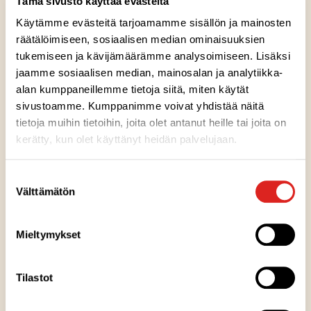
Tämä sivusto käyttää evästeitä
Käytämme evästeitä tarjoamamme sisällön ja mainosten
räätälöimiseen, sosiaalisen median ominaisuuksien
tukemiseen ja kävijämäärämme analysoimiseen. Lisäksi
Ainesosat
jaamme sosiaalisen median, mainosalan ja analytiikka-
alan kumppaneillemme tietoja siitä, miten käytät
sivustoamme. Kumppanimme voivat yhdistää näitä
Ravintosisältö
tietoja muihin tietoihin, joita olet antanut heille tai joita on
kerätty, kun olet käyttänyt heidän palvelujaan.
Kuumennusohje
Suostumuksen
Välttämätön
valinta
Säilytysohje
Mieltymykset
Valmistuspaikka
Tilastot
Pakkausinfo