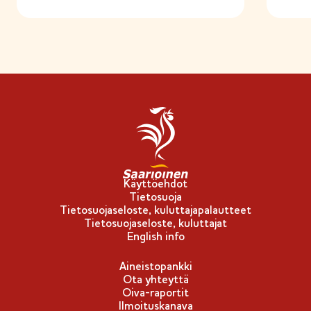
v
a
i
n
l
i
p
p
u
-
Käyttöehdot
Tietosuoja
m
Tietosuojaseloste, kuluttajapalautteet
e
Tietosuojaseloste, kuluttajat
r
English info
k
Aineistopankki
k
Ota yhteyttä
i
Oiva-raportit
Ilmoituskanava