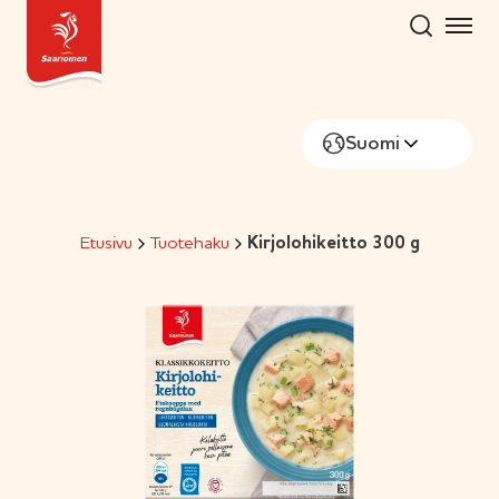
Hyppää
sisältöön
Suomi
Etusivu
Tuotehaku
Kirjolohikeitto 300 g