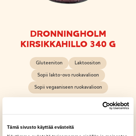
DRONNINGHOLM
KIRSIKKAHILLO 340 G
Gluteeniton
Laktoositon
Sopii lakto-ovo ruokavalioon
Sopii vegaaniseen ruokavalioon
Huolella ja rakkaudella valmistamamme
tummanpunainen kirsikkahillo, jonka hienostuneen
maun salaisuus löytyy ripauksesta vaniljaa. Tämä hillo
Tämä sivusto käyttää evästeitä
sopii loistavasti niin juustotarjottimelle, jälkiruokiin