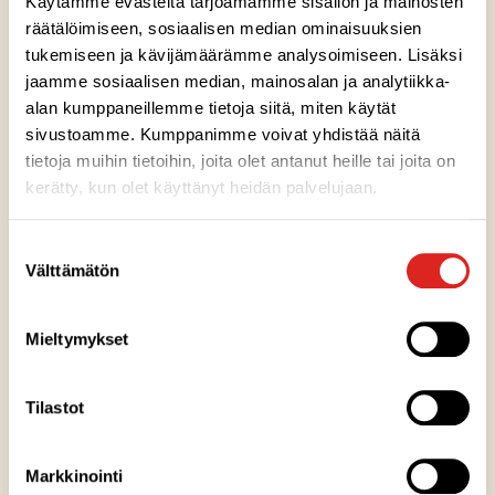
kuin välipalan maustajaksi. Vegaaninen. Sopii
Käytämme evästeitä tarjoamamme sisällön ja mainosten
räätälöimiseen, sosiaalisen median ominaisuuksien
vegaaneille. Dronningholm - siinä on marjat!
tukemiseen ja kävijämäärämme analysoimiseen. Lisäksi
jaamme sosiaalisen median, mainosalan ja analytiikka-
Ainesosat
alan kumppaneillemme tietoja siitä, miten käytät
sivustoamme. Kumppanimme voivat yhdistää näitä
tietoja muihin tietoihin, joita olet antanut heille tai joita on
Ravintosisältö
kerätty, kun olet käyttänyt heidän palvelujaan.
Suostumuksen
Säilytysohje
Välttämätön
valinta
Valmistuspaikka
Mieltymykset
Pakkausinfo
Tilastot
Markkinointi
Reseptivinkit