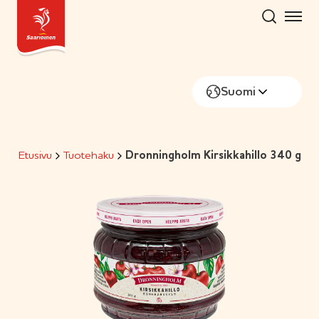
Hyppää
sisältöön
Suomi
Etusivu
Tuotehaku
Dronningholm Kirsikkahillo 340 g