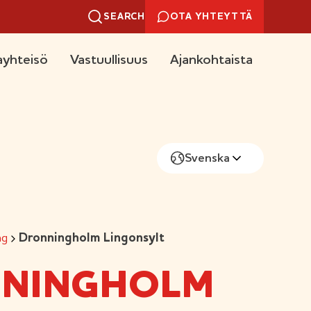
SEARCH
OTA YHTEYTTÄ
yhteisö
Vastuullisuus
Ajankohtaista
Svenska
ng
Dronningholm Lingonsylt
NINGHOLM