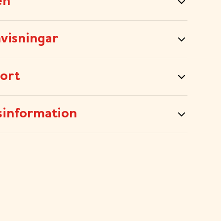
en
visningar
sort
sinformation