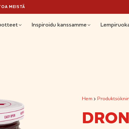
TOA MEISTÄ
ain
uotteet
Inspiroidu kanssamme
Lempiruoka
Hem
Produktsökni
DRON