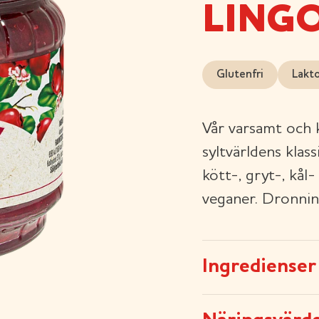
LING
Glutenfri
Lakt
Vår varsamt och k
syltvärldens klas
kött-, gryt-, kål-
veganer. Dronnin
Ingredienser