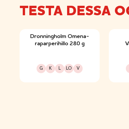
TESTA DESSA O
Dronningholm Omena-
raparperihillo 280 g
V
Gluteeniton
Kuitupitoinen
Laktoositon
Sopii lakto-ovo ruokavalioon
Sopii vegaaniseen ruokavalioon
G
K
L
LO
V