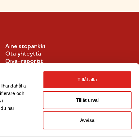
Aineistopankki
Ota yhteyttä
Oiva-raportit
Ilmoituskanava
Evästetiedot
Tillåt alla
illhandahålla
ifierare och
Tillåt urval
vi
 du har
Avvisa