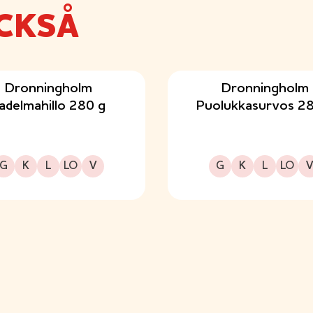
CKSÅ
Dronningholm
Dronningholm
adelmahillo 280 g
Puolukkasurvos 28
Gluteeniton
Kuitupitoinen
Laktoositon
Sopii lakto-ovo ruokavalioon
Sopii vegaaniseen ruokavalioon
Gluteeniton
Kuitupitoinen
Laktoositon
Sopii lakto-ovo ruokavalioon
Sopii vegaaniseen ruo
G
K
L
LO
V
G
K
L
LO
V