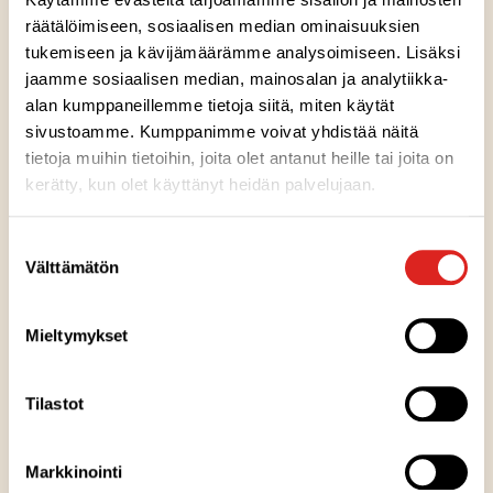
ja arjen herkutteluun. Vegaaninen. Sopii vegaaneille.
räätälöimiseen, sosiaalisen median ominaisuuksien
tukemiseen ja kävijämäärämme analysoimiseen. Lisäksi
jaamme sosiaalisen median, mainosalan ja analytiikka-
Ainesosat
alan kumppaneillemme tietoja siitä, miten käytät
sivustoamme. Kumppanimme voivat yhdistää näitä
tietoja muihin tietoihin, joita olet antanut heille tai joita on
Ravintosisältö
kerätty, kun olet käyttänyt heidän palvelujaan.
Suostumuksen
Säilytysohje
Välttämätön
valinta
Valmistuspaikka
Mieltymykset
Pakkausinfo
Tilastot
Reseptivinkit
Markkinointi