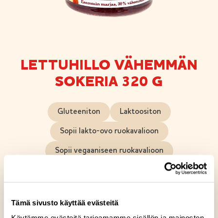
LETTUHILLO VÄHEMMÄN
SOKERIA 320 G
Gluteeniton
Laktoositon
Sopii lakto-ovo ruokavalioon
Sopii vegaaniseen ruokavalioon
Keitimme rakkaudella samettisen lettuhillon, jossa
on enemmän marjaa ja 30 % vähemmän sokeria.
Tämä sivusto käyttää evästeitä
Entistä marjaisampi hillo sopii niin aamu-, väli- kuin
iltapalahetkiinkin. Tämä hillo sopii myös jälkiruokiin
Käytämme evästeitä tarjoamamme sisällön ja mainosten