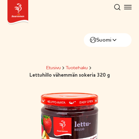
Hyppää
sisältöön
Suomi
Etusivu
Tuotehaku
Lettuhillo vähemmän sokeria 320 g