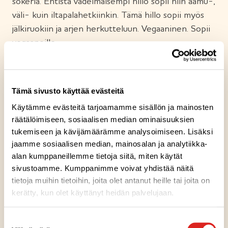
sokeria. Entistä vadelmaisempi hillo sopii niin aamu-,
väli- kuin iltapalahetkiinkin. Tämä hillo sopii myös
jälkiruokiin ja arjen herkutteluun. Vegaaninen. Sopii
vegaaneille.
Ainesosat
Tämä sivusto käyttää evästeitä
Käytämme evästeitä tarjoamamme sisällön ja mainosten
Ravintosisältö
räätälöimiseen, sosiaalisen median ominaisuuksien
tukemiseen ja kävijämäärämme analysoimiseen. Lisäksi
jaamme sosiaalisen median, mainosalan ja analytiikka-
Säilytysohje
alan kumppaneillemme tietoja siitä, miten käytät
sivustoamme. Kumppanimme voivat yhdistää näitä
Valmistuspaikka
tietoja muihin tietoihin, joita olet antanut heille tai joita on
kerätty, kun olet käyttänyt heidän palvelujaan.
Pakkausinfo
Suostumuksen