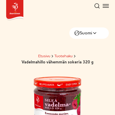
Hyppää
sisältöön
Suomi
Etusivu
Tuotehaku
Vadelmahillo vähemmän sokeria 320 g