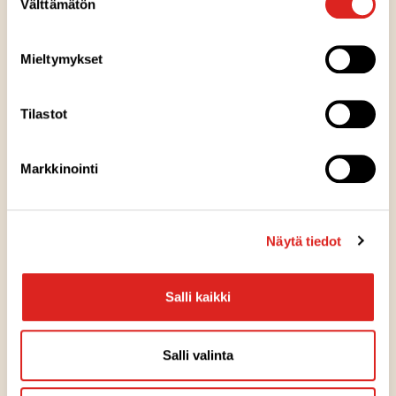
Välttämätön
valinta
Reseptivinkit
Mieltymykset
JÄLKIRUOAT
Tilastot
Köyhät ritarit
Markkinointi
JÄLKIRUOAT
Viktorian kiisseli
Näytä tiedot
PUUROTUUNAUS
Salli kaikki
Tuunattu mannapuuro
Salli valinta
JÄLKIRUOAT