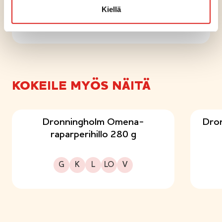
Kiellä
Rikkaat ritarit ja hillobuffa
KOKEILE MYÖS NÄITÄ
Dronningholm Omena-
Dron
raparperihillo 280 g
Gluteeniton
Kuitupitoinen
Laktoositon
Sopii lakto-ovo ruokavalioon
Sopii vegaaniseen ruokavalioon
G
K
L
LO
V