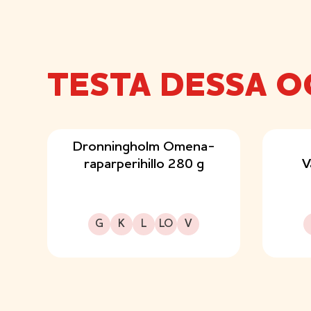
TESTA DESSA O
Dronningholm Omena-
raparperihillo 280 g
V
Gluteeniton
Kuitupitoinen
Laktoositon
Sopii lakto-ovo ruokavalioon
Sopii vegaaniseen ruokavalioon
G
K
L
LO
V