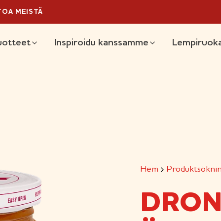
TOA MEISTÄ
ain
uotteet
Inspiroidu kanssamme
Lempiruoka
Hem
Produktsökni
DRON