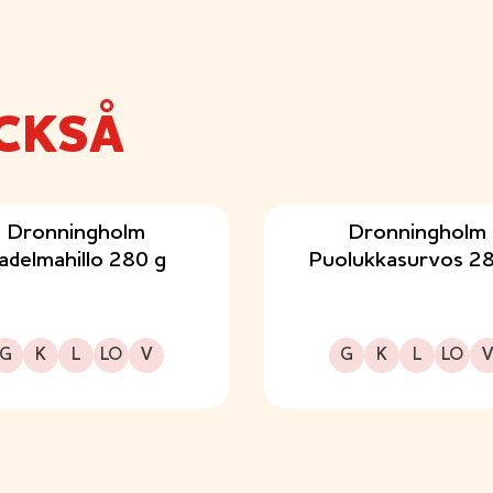
CKSÅ
Dronningholm
Dronningholm
adelmahillo 280 g
Puolukkasurvos 28
Gluteeniton
Kuitupitoinen
Laktoositon
Sopii lakto-ovo ruokavalioon
Sopii vegaaniseen ruokavalioon
Gluteeniton
Kuitupitoinen
Laktoositon
Sopii lakto-ovo ruokavalioon
Sopii vegaaniseen ruo
G
K
L
LO
V
G
K
L
LO
V