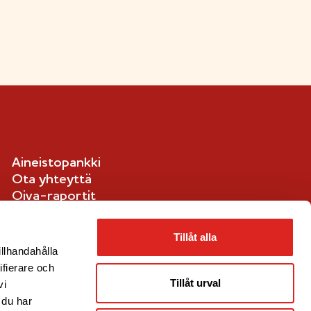
Aineistopankki
Ota yhteyttä
Oiva-raportit
Ilmoituskanava
Evästetiedot
Tillåt alla
illhandahålla
ifierare och
Tillåt urval
vi
 du har