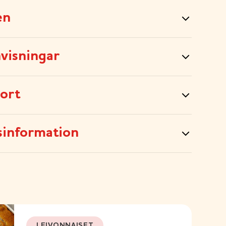
en
visningar
sort
sinformation
LEIVONNAISET