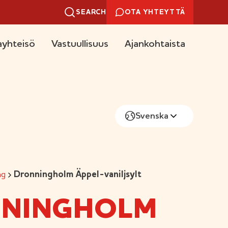
SEARCH
OTA YHTEYTTÄ
yhteisö
Vastuullisuus
Ajankohtaista
Svenska
ng
Dronningholm Äppel-vaniljsylt
NINGHOLM