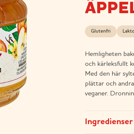
ÄPPE
Glutenfri
Lakt
Hemligheten bak
och kärleksfullt k
Med den här sylt
plättar och andra
veganer. Dronnin
Ingredienser