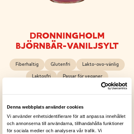
DRONNINGHOLM
BJÖRNBÄR-VANILJSYLT
Fiberhaltig
Glutenfri
Lakto-ovo-vänlig
Laktosfri
Passar för veganer
Björnbär-vaniljsylten är en bärrik och fyllig sylt där
en nypa vanilj ger en aning lyx. Sylten är saftig och
Denna webbplats använder cookies
smakrik, och bärbitarna framträder tydligt i varje
Vi använder enhetsidentifierare för att anpassa innehållet
sked. Sockret är tillsatt med måtta för att lyfta fram
och annonserna till användarna, tillhandahålla funktioner
bärets naturliga och delikata smak. Den glänsande
för sociala medier och analysera vår trafik. Vi
djupt violetta färgen lockar att smaka. Avnjut sylten