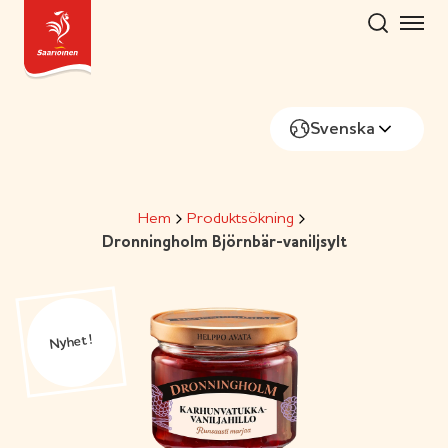
Skip
to
content
Svenska
Hem
Produktsökning
Dronningholm Björnbär-vaniljsylt
Nyhet!