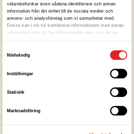
vidarebefordrar även sådana identifierare och annan
tillsammans med glass eller ge dina bakverk en
information från din enhet till de sociala medier och
härligt bärig smakupplevelse.
annons- och analysföretag som vi samarbetar med.
Dessa kan i sin tur kombinera informationen med annan
information som du har tillhandahållit eller som de har
Ingredienser
samlat in när du har använt deras tjänster.
Samtyckesval
Nödvändig
Näringsvärden
Inställningar
Förvaringsanvisningar
Statistik
Tillverkningsort
Marknadsföring
Förpackningsinformation